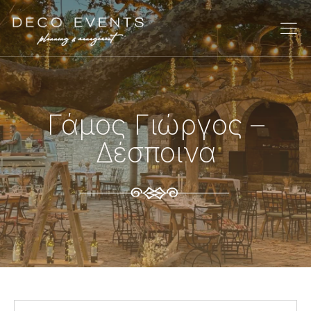
Γάμος Γιώργος –
Δέσποινα