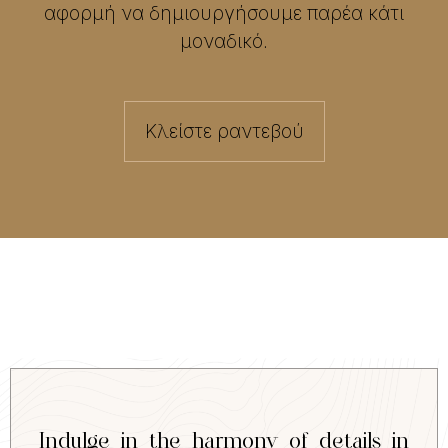
αφορμή να δημιουργήσουμε παρέα κάτι
μοναδικό.
Κλείστε ραντεβού
Indulge in the harmony of details in