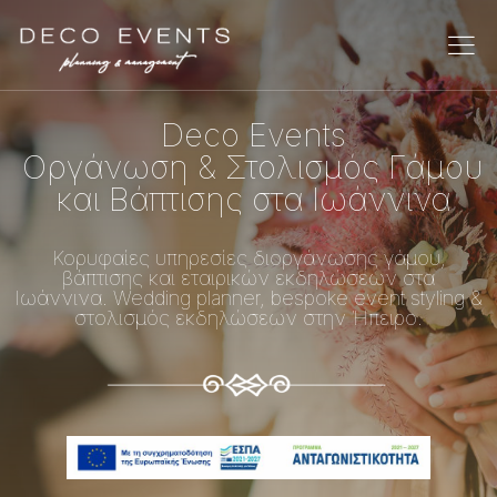
Deco Events
Οργάνωση & Στολισμός Γάμου
και Βάπτισης στα Ιωάννινα
Κορυφαίες υπηρεσίες διοργάνωσης γάμου,
βάπτισης και εταιρικών εκδηλώσεων στα
Ιωάννινα. Wedding planner, bespoke event styling &
στολισμός εκδηλώσεων στην Ήπειρο.